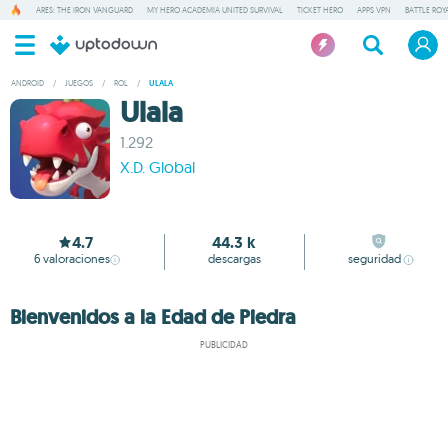
ARES: THE IRON VANGUARD
MY HERO ACADEMIA UNITED SURVIVAL
TICKET HERO
APPS VPN
BATTLE ROY
ANDROID
/
JUEGOS
/
ROL
/
ULALA
Ulala
1.292
X.D. Global
4.7
44.3 k
6
valoraciones
descargas
seguridad
Bienvenidos a la Edad de Piedra
PUBLICIDAD