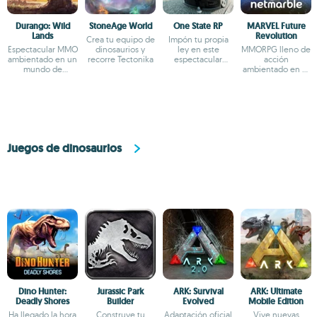
Durango: Wild
StoneAge World
One State RP
MARVEL Future
Lands
Revolution
Crea tu equipo de
Impón tu propia
Espectacular MMO
dinosaurios y
ley en este
MMORPG lleno de
ambientado en un
recorre Tectonika
espectacular
acción
mundo de
MMORPG
ambientado en el
dinosaurios
Universo Marvel
Juegos de dinosaurios
Dino Hunter:
Jurassic Park
ARK: Survival
ARK: Ultimate
Deadly Shores
Builder
Evolved
Mobile Edition
Ha llegado la hora
Construye tu
Adaptación oficial
Vive nuevas