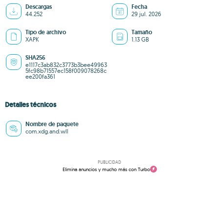
Descargas
Fecha
44.252
29 jul. 2026
Tipo de archivo
Tamaño
XAPK
1.13 GB
SHA256
e1117c3ab832c3773b3bee49963
5fc98b71557ec158f009078268c
ee200fa361
Detalles técnicos
Nombre de paquete
com.xdg.and.wll
PUBLICIDAD
Elimina anuncios y mucho más con Turbo