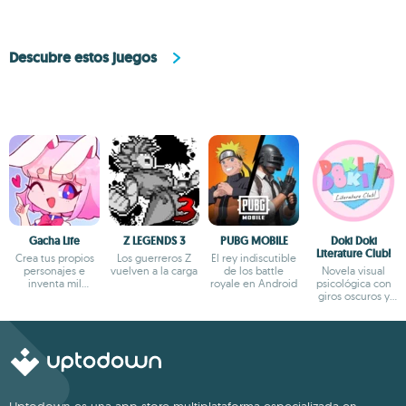
Descubre estos juegos
Gacha Life
Z LEGENDS 3
PUBG MOBILE
Doki Doki
Literature Club!
Crea tus propios
Los guerreros Z
El rey indiscutible
personajes e
vuelven a la carga
de los battle
Novela visual
inventa mil
royale en Android
psicológica con
aventuras
giros oscuros y
narrativa profunda