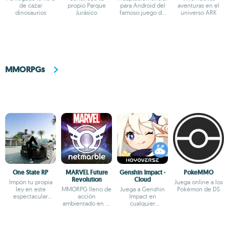
de cazar
propio Parque
para Android del
aventuras en el
dinosaurios
Jurásico
famoso juego de
universo ARK
supervivencia
MMORPGs
One State RP
MARVEL Future
Genshin Impact ·
PokeMMO
Revolution
Cloud
Impón tu propia
Juega online a los
ley en este
MMORPG lleno de
Juega a Genshin
Pokémon de DS
espectacular
acción
Impact en
MMORPG
ambientado en el
cualquier
Universo Marvel
dispositivo
Android